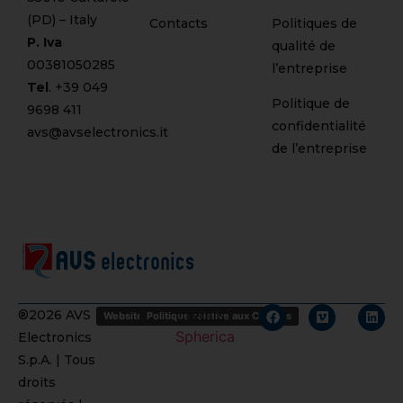
(PD) – Italy
Contacts
Politiques de
P. Iva
qualité de
00381050285
l’entreprise
Tel
. +
39 049
Politique de
9698 411
confidentialité
avs@avselectronics.it
de l’entreprise
Credits
®2026 AVS
Website Politique de confidentialité
Politique relative aux Cookies
Spherica
Electronics
S.p.A. | Tous
droits