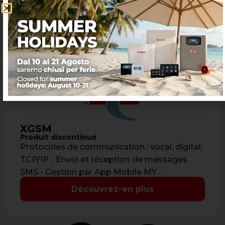
XGSM
Produit discontinué
Protocoles de communication : vocal, digital,
TCP/IP - Envoi et réception de messages
SMS - Gestion par App Mobile MY …
Découvrez-en plus