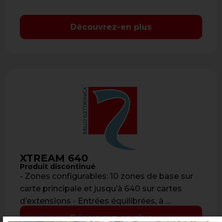
Découvrez-en plus
XTREAM 640
Produit discontinué
- Zones configurables: 10 zones de base sur
carte principale et jusqu’à 640 sur cartes
d’extensions - Entrées équilibrées, à …
Découvrez-en plus